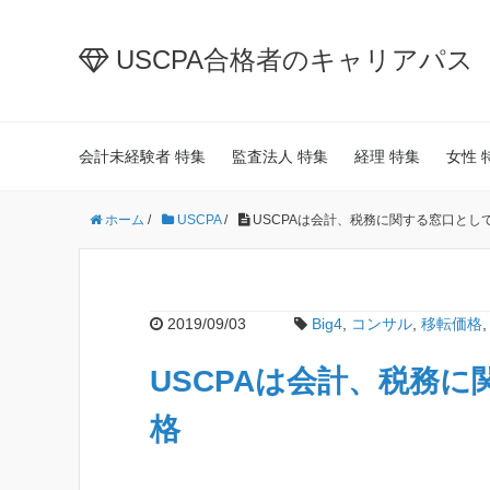
USCPA合格者のキャリアパス
会計未経験者 特集
監査法人 特集
経理 特集
女性 
ホーム
/
USCPA
/
USCPAは会計、税務に関する窓口とし
2019/09/03
Big4
,
コンサル
,
移転価格
USCPAは会計、税務
格