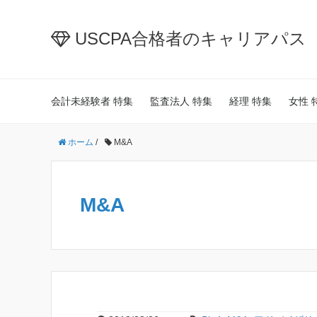
USCPA合格者のキャリアパス
会計未経験者 特集
監査法人 特集
経理 特集
女性 
ホーム
/
M&A
M&A