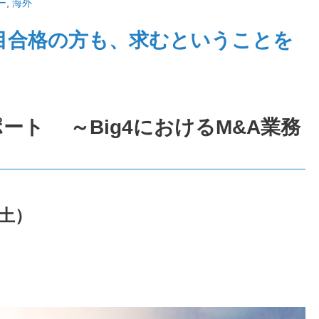
ー
,
海外
科目合格の方も、求むということを
レポート ～Big4におけるM&A業務
（土）