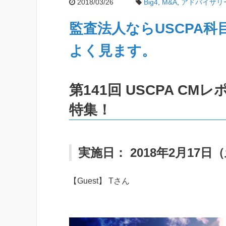
2018/03/26
Big4
,
M&A
,
アドバイザリ
監査法人ならUSCPA
よく見ます。
第141回 USCPA CM
特集！
実施日： 2018年2月17日
【Guest】 Tさん