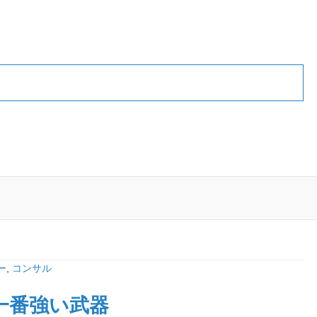
ー
,
コンサル
一番強い武器