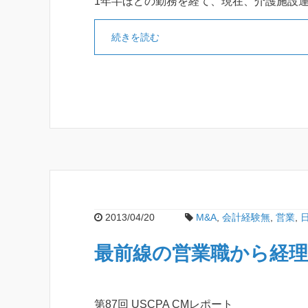
1年半ほどの勤務を経て、現在、介護施設
続きを読む
2013/04/20
M&A
,
会計経験無
,
営業
,
最前線の営業職から経
第87回 USCPA CMレポート