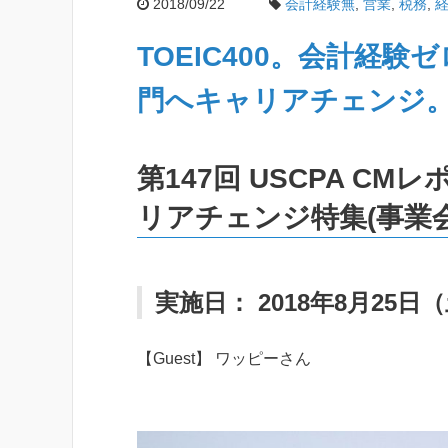
2018/09/22
会計経験無
,
営業
,
税務
,
TOEIC400。会計経
門へキャリアチェンジ
第147回 USCPA 
リアチェンジ特集(事業
実施日： 2018年8月25日
【Guest】 ワッピーさん