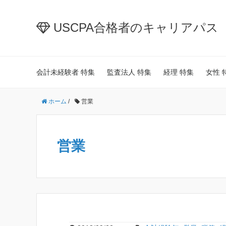
USCPA合格者のキャリアパス
会計未経験者 特集
監査法人 特集
経理 特集
女性 
ホーム
/
営業
営業