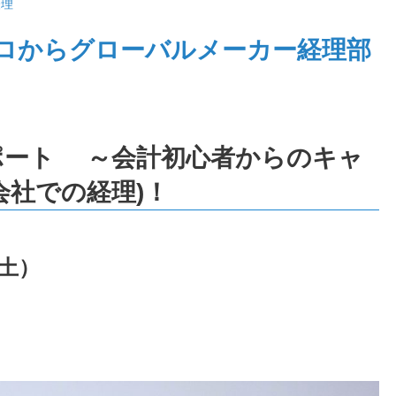
経理
験ゼロからグローバルメーカー経理部
。
CMレポート ～会計初心者からのキャ
会社での経理)！
（土）