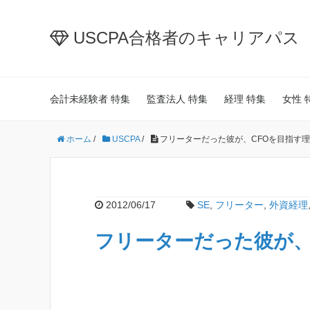
USCPA合格者のキャリアパス
会計未経験者 特集
監査法人 特集
経理 特集
女性 
ホーム
/
USCPA
/
フリーターだった彼が、CFOを目指す
2012/06/17
SE
,
フリーター
,
外資経理
フリーターだった彼が、