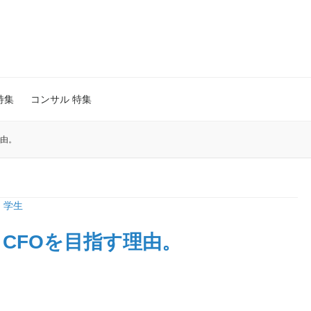
特集
コンサル 特集
理由。
,
学生
CFOを目指す理由。